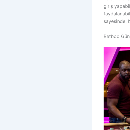
giriş yapabil
faydalanabil
sayesinde, b
Betboo Günc