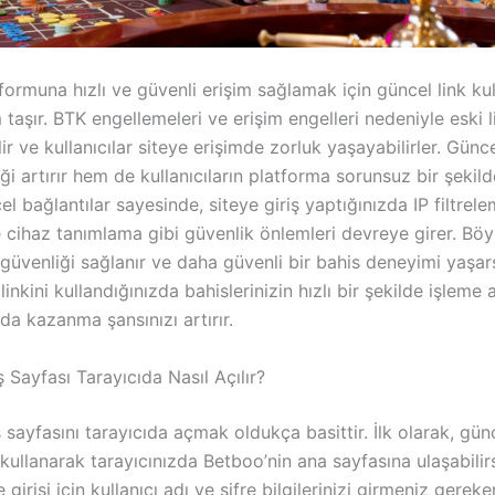
formuna hızlı ve güvenli erişim sağlamak için güncel link k
aşır. BTK engellemeleri ve erişim engelleri nedeniyle eski l
ir ve kullanıcılar siteye erişimde zorluk yaşayabilirler. Günce
i artırır hem de kullanıcıların platforma sorunsuz bir şekild
el bağlantılar sayesinde, siteye giriş yaptığınızda IP filtrele
 cihaz tanımlama gibi güvenlik önlemleri devreye girer. Böyl
n güvenliği sağlanır ve daha güvenli bir bahis deneyimi yaşars
linkini kullandığınızda bahislerinizin hızlı bir şekilde işleme 
 da kazanma şansınızı artırır.
 Sayfası Tarayıcıda Nasıl Açılır?
 sayfasını tarayıcıda açmak oldukça basittir. İlk olarak, günc
 kullanarak tarayıcınızda Betboo’nin ana sayfasına ulaşabilir
girişi için kullanıcı adı ve şifre bilgilerinizi girmeniz gereken