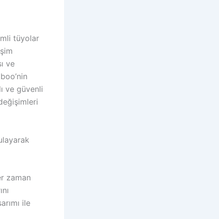
mli tüyolar
işim
sı ve
tboo’nin
ı ve güvenli
değişimleri
gulayarak
her zaman
ını
arımı ile