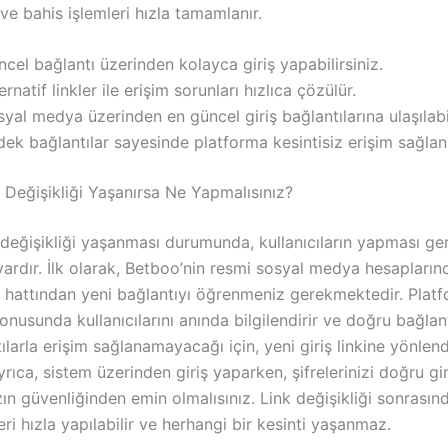
 ve bahis işlemleri hızla tamamlanır.
cel bağlantı üzerinden kolayca giriş yapabilirsiniz.
ernatif linkler ile erişim sorunları hızlıca çözülür.
yal medya üzerinden en güncel giriş bağlantılarına ulaşılabil
ek bağlantılar sayesinde platforma kesintisiz erişim sağlanı
 Değişikliği Yaşanırsa Ne Yapmalısınız?
 değişikliği yaşanması durumunda, kullanıcıların yapması ge
vardır. İlk olarak, Betboo’nin resmi sosyal medya hesapları
 hattından yeni bağlantıyı öğrenmeniz gerekmektedir. Platfo
konusunda kullanıcılarını anında bilgilendirir ve doğru bağlant
ılarla erişim sağlanamayacağı için, yeni giriş linkine yönlend
yrıca, sistem üzerinden giriş yaparken, şifrelerinizi doğru gi
ın güvenliğinden emin olmalısınız. Link değişikliği sonrasın
eri hızla yapılabilir ve herhangi bir kesinti yaşanmaz.