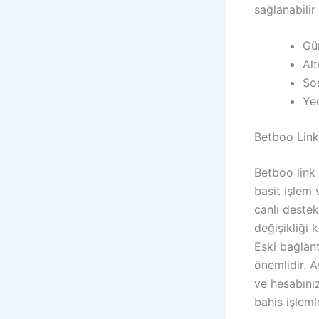
sağlanabilir
Gün
Alt
Sos
Yed
Betboo Link
Betboo link
basit işlem 
canlı destek
değişikliği 
Eski bağlant
önemlidir. A
ve hesabınız
bahis işleml