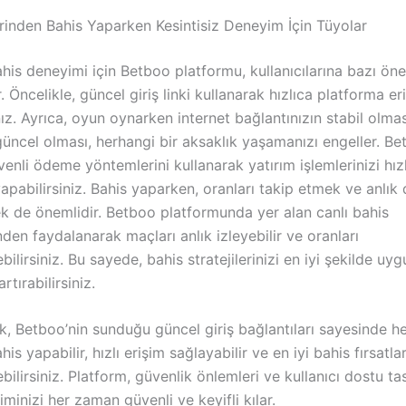
inden Bahis Yaparken Kesintisiz Deneyim İçin Tüyolar
ahis deneyimi için Betboo platformu, kullanıcılarına bazı öne
 Öncelikle, güncel giriş linki kullanarak hızlıca platforma er
ız. Ayrıca, oyun oynarken internet bağlantınızın stabil olma
güncel olması, herhangi bir aksaklık yaşamanızı engeller. Be
nli ödeme yöntemlerini kullanarak yatırım işlemlerinizi hızl
yapabilirsiniz. Bahis yaparken, oranları takip etmek ve anlık 
 de önemlidir. Betboo platformunda yer alan canlı bahis
den faydalanarak maçları anlık izleyebilir ve oranları
bilirsiniz. Bu sayede, bahis stratejilerinizi en iyi şekilde uy
rtırabilirsiniz.
k, Betboo’nin sunduğu güncel giriş bağlantıları sayesinde 
his yapabilir, hızlı erişim sağlayabilir ve en iyi bahis fırsatlar
bilirsiniz. Platform, güvenlik önlemleri ve kullanıcı dostu tas
minizi her zaman güvenli ve keyifli kılar.