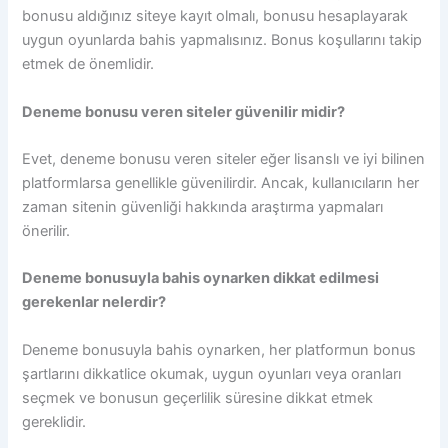
bonusu aldığınız siteye kayıt olmalı, bonusu hesaplayarak
uygun oyunlarda bahis yapmalısınız. Bonus koşullarını takip
etmek de önemlidir.
Deneme bonusu veren siteler güvenilir midir?
Evet, deneme bonusu veren siteler eğer lisanslı ve iyi bilinen
platformlarsa genellikle güvenilirdir. Ancak, kullanıcıların her
zaman sitenin güvenliği hakkında araştırma yapmaları
önerilir.
Deneme bonusuyla bahis oynarken dikkat edilmesi
gerekenlar nelerdir?
Deneme bonusuyla bahis oynarken, her platformun bonus
şartlarını dikkatlice okumak, uygun oyunları veya oranları
seçmek ve bonusun geçerlilik süresine dikkat etmek
gereklidir.