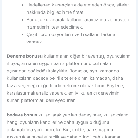
Hedeflenen kazançları elde etmeden önce, siteler
hakkında bilgi edinme fırsatı.
Bonusu kullanarak, kullanıcı arayüzünü ve müşteri
hizmetlerini test edebilmek.
Çeşitli promosyonların ve fırsatların farkına
varmak.
Deneme bonusu
kullanmanın diğer bir avantajı, oyuncuların
ihtiyaçlarına en uygun bahis platformunu bulmaları
açısından sağladığı kolaylıktır. Bonuslar, aynı zamanda
kullanıcıların sadece belirli sitelerle sınırlı kalmadan, daha
fazla seçeneği değerlendirmelerine olanak tanır. Böylece,
karşılaştırmalı analiz yaparak, en iyi kullanıcı deneyimini
sunan platformları belirleyebilirler.
bedava bonus
kullanılarak yapılan deneyimler, kullanıcıların
hangi oyunların kendilerine daha uygun olduğunu
anlamalarına yardımcı olur. Bu şekilde, bahis yapma
alışkanlıklarını geliştirebilir ve daha bilinçli bahis kararları