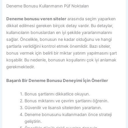
Deneme Bonusu Kullanmanın Püf Noktaları
Deneme bonusu veren siteler
arasında seçim yaparken
dikkat edilmesi gereken birçok detay vardır. Bu detaylar,
kullanıcıların bonuslardan en iyi şekilde yararlanmalarını
sağlar. Öncelikle, bonusun ne kadar olduğunu ve hangi
şartlarla verildiğini kontrol etmek önemlidir. Bazı siteler,
bonus vermek için belirli bir miktar yatırım yapılmasını şart
koşabilir. Bu nedenle, bonusun koşullarını çok iyi anlamak
gerekmektedir.
Başarılı Bir Deneme Bonusu Deneyimi İçin Öneriler
Bonus şartlarını dikkatlice okuyun.
Bonus miktarını ve çevrim şartlarını öğrenin.
Güvenilir ve lisanslı sitelerden yararlanın.
Deneme bonusunu kullanmadan önce strateji
geliştirin.