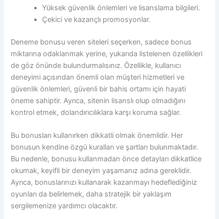
Yüksek güvenlik önlemleri ve lisanslama bilgileri.
Çekici ve kazançlı promosyonlar.
Deneme bonusu veren siteleri seçerken, sadece bonus
miktarına odaklanmak yerine, yukarıda listelenen özellikleri
de göz önünde bulundurmalısınız. Özellikle, kullanıcı
deneyimi açısından önemli olan müşteri hizmetleri ve
güvenlik önlemleri, güvenli bir bahis ortamı için hayati
öneme sahiptir. Ayrıca, sitenin lisanslı olup olmadığını
kontrol etmek, dolandırıcılıklara karşı koruma sağlar.
Bu bonusları kullanırken dikkatli olmak önemlidir. Her
bonusun kendine özgü kuralları ve şartları bulunmaktadır.
Bu nedenle, bonusu kullanmadan önce detayları dikkatlice
okumak, keyifli bir deneyim yaşamanız adına gereklidir.
Ayrıca, bonuslarınızı kullanarak kazanmayı hedeflediğiniz
oyunları da belirlemek, daha stratejik bir yaklaşım
sergilemenize yardımcı olacaktır.