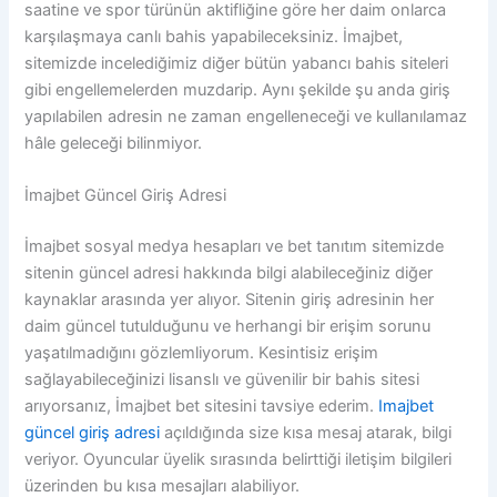
saatine ve spor türünün aktifliğine göre her daim onlarca
karşılaşmaya canlı bahis yapabileceksiniz. İmajbet,
sitemizde incelediğimiz diğer bütün yabancı bahis siteleri
gibi engellemelerden muzdarip. Aynı şekilde şu anda giriş
yapılabilen adresin ne zaman engelleneceği ve kullanılamaz
hâle geleceği bilinmiyor.
İmajbet Güncel Giriş Adresi
İmajbet sosyal medya hesapları ve bet tanıtım sitemizde
sitenin güncel adresi hakkında bilgi alabileceğiniz diğer
kaynaklar arasında yer alıyor. Sitenin giriş adresinin her
daim güncel tutulduğunu ve herhangi bir erişim sorunu
yaşatılmadığını gözlemliyorum. Kesintisiz erişim
sağlayabileceğinizi lisanslı ve güvenilir bir bahis sitesi
arıyorsanız, İmajbet bet sitesini tavsiye ederim.
Imajbet
güncel giriş adresi
açıldığında size kısa mesaj atarak, bilgi
veriyor. Oyuncular üyelik sırasında belirttiği iletişim bilgileri
üzerinden bu kısa mesajları alabiliyor.