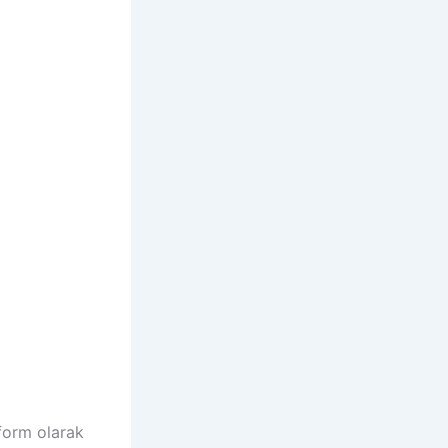
tform olarak