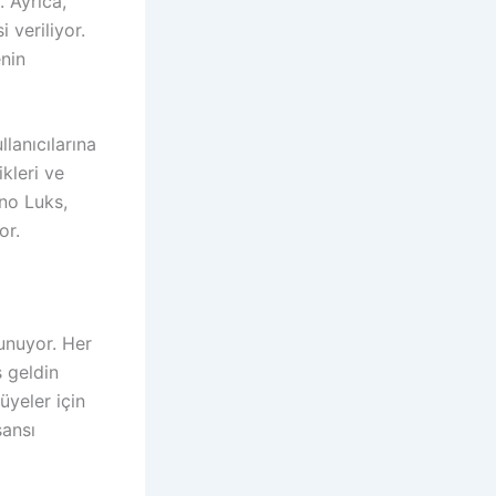
. Ayrıca,
 veriliyor.
nin
lanıcılarına
kleri ve
no Luks,
or.
sunuyor. Her
 geldin
üyeler için
şansı