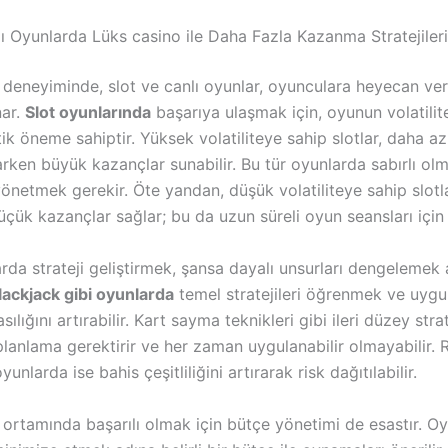
lı Oyunlarda Lüks casino ile Daha Fazla Kazanma Stratejileri
 deneyiminde, slot ve canlı oyunlar, oyunculara heyecan ver
nar.
Slot oyunlarında
başarıya ulaşmak için, oyunun volatilite
ik öneme sahiptir. Yüksek volatiliteye sahip slotlar, daha az 
ken büyük kazançlar sunabilir. Bu tür oyunlarda sabırlı ol
yönetmek gerekir. Öte yandan, düşük volatiliteye sahip slotl
ük kazançlar sağlar; bu da uzun süreli oyun seansları için 
rda strateji geliştirmek, şansa dayalı unsurları dengelemek
lackjack gibi oyunlarda
temel stratejileri öğrenmek ve uyg
lığını artırabilir. Kart sayma teknikleri gibi ileri düzey strat
 planlama gerektirir ve her zaman uygulanabilir olmayabilir. R
yunlarda ise bahis çeşitliliğini artırarak risk dağıtılabilir.
 ortamında başarılı olmak için bütçe yönetimi de esastır. Oy