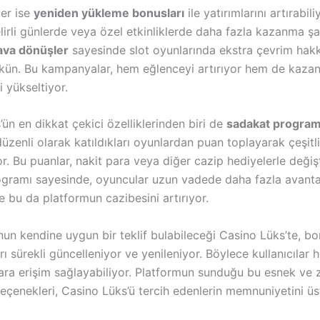
er ise
yeniden yükleme bonusları
ile yatırımlarını artırabili
lirli günlerde veya özel etkinliklerde daha fazla kazanma şa
va dönüşler
sayesinde slot oyunlarında ekstra çevrim hakk
n. Bu kampanyalar, hem eğlenceyi artırıyor hem de kaza
i yükseltiyor.
ün en dikkat çekici özelliklerinden biri de
sadakat program
üzenli olarak katıldıkları oyunlardan puan toplayarak çeşitli
r. Bu puanlar, nakit para veya diğer cazip hediyelerle değişti
gramı sayesinde, oyuncular uzun vadede daha fazla avanta
e bu da platformun cazibesini artırıyor.
un kendine uygun bir teklif bulabileceği Casino Lüks’te, b
 sürekli güncelleniyor ve yenileniyor. Böylece kullanıcılar
tlara erişim sağlayabiliyor. Platformun sunduğu bu esnek ve 
çenekleri, Casino Lüks’ü tercih edenlerin memnuniyetini üs