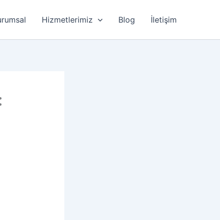
urumsal
Hizmetlerimiz
Blog
İletişim
: