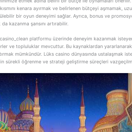
minimize etmek adına belirli bir bütçe ile oynamaları önerilir
r kısmını kenara ayırmak ve belirlenen bütçeyi aşmamak, uz
ülebilir bir oyun deneyimi sağlar. Ayrıca, bonus ve promos
da kazanma şansını artırabilir.
 casino_clean platformu üzerinde deneyim kazanmak isteyen
erler ve topluluklar mevcuttur. Bu kaynaklardan yararlanarak
artırmak mümkündür. Lüks casino dünyasında ustalaşmak ist
in sürekli öğrenme ve strateji geliştirme süreçleri vazgeçilm