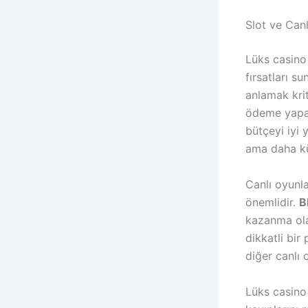
Slot ve Can
Lüks casino
fırsatları su
anlamak krit
ödeme yapar
bütçeyi iyi 
ama daha küç
Canlı oyunla
önemlidir.
B
kazanma olası
dikkatli bir
diğer canlı o
Lüks casino