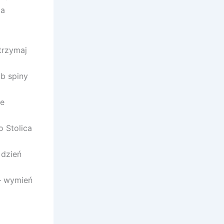
la
trzymaj
b spiny
we
 Stolica
 dzień
– wymień