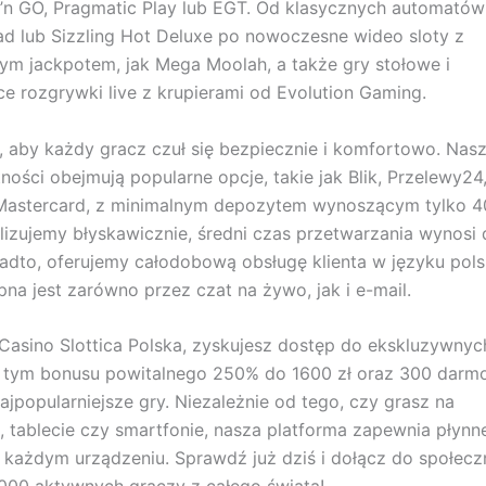
y’n GO, Pragmatic Play lub EGT. Od klasycznych automatów
d lub Sizzling Hot Deluxe po nowoczesne wideo sloty z
m jackpotem, jak Mega Moolah, a także gry stołowe i
e rozgrywki live z krupierami od Evolution Gaming.
 aby każdy gracz czuł się bezpiecznie i komfortowo. Nas
ości obejmują popularne opcje, takie jak Blik, Przelewy24, 
Mastercard, z minimalnym depozytem wynoszącym tylko 40
lizujemy błyskawicznie, średni czas przetwarzania wynosi
adto, oferujemy całodobową obsługę klienta w języku pols
pna jest zarówno przez czat na żywo, jak i e-mail.
Casino Slottica Polska, zyskujesz dostęp do ekskluzywnyc
w tym bonusu powitalnego 250% do 1600 zł oraz 300 dar
ajpopularniejsze gry. Niezależnie od tego, czy grasz na
 tablecie czy smartfonie, nasza platforma zapewnia płynn
a każdym urządzeniu. Sprawdź już dziś i dołącz do społecz