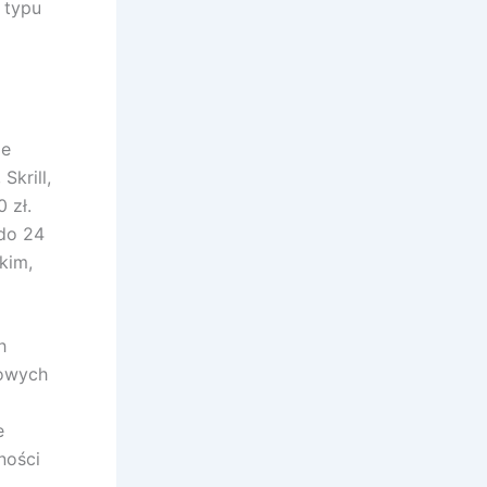
 typu
ze
Skrill,
 zł.
 do 24
kim,
h
mowych
e
ności