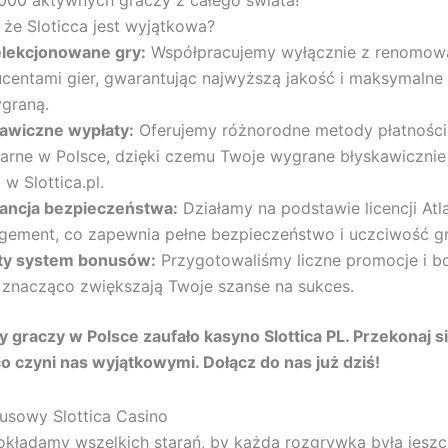
000 aktywnych graczy z całego świata!
 że Sloticca jest wyjątkowa?
lekcjonowane gry:
Współpracujemy wyłącznie z renomow
centami gier, gwarantując najwyższą jakość i maksymalne
graną.
awiczne wypłaty:
Oferujemy różnorodne metody płatności
arne w Polsce, dzięki czemu Twoje wygrane błyskawicznie 
 w Slottica.pl.
ancja bezpieczeństwa:
Działamy na podstawie licencji Atl
ement, co zapewnia pełne bezpieczeństwo i uczciwość gr
ty system bonusów:
Przygotowaliśmy liczne promocje i b
 znacząco zwiększają Twoje szanse na sukces.
cy graczy w Polsce zaufało kasyno Slottica PL. Przekonaj s
co czyni nas wyjątkowymi. Dołącz do nas już dziś!
usowy Slottica Casino
okładamy wszelkich starań, by każda rozgrywka była jesz