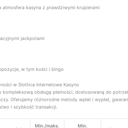
a atmosfera kasyna z prawdziwymi krupierami
acyjnymi jackpotami
opozycje, w tym kości i bingo
ności w Slottica Internetowe Kasyno
 kompleksową obsługę płatności, dostosowaną do potrze
aczy. Oferujemy różnorodne metody wpłat i wypłat, gwaran
two i szybkość transakcji.
Min./maks.
Min.