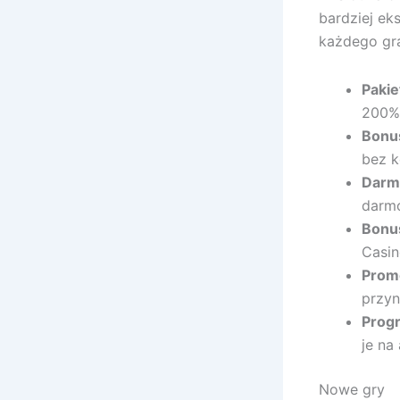
bardziej ek
każdego gr
Pakie
200% 
Bonu
bez k
Darm
darm
Bonu
Casin
Prom
przyn
Progr
je na
Nowe gry