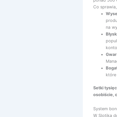
ponad 500 
Co sprawia,
Wyse
produ
na wy
Błysk
popul
konto
Gwar
Manag
Boga
które
Setki tysię
osobiście, 
System bon
W Slotika d