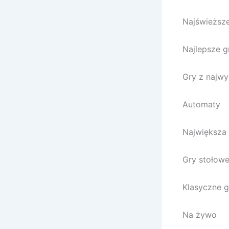
Najświeższe
Najlepsze g
Gry z najw
Automaty
Największa 
Gry stołow
Klasyczne gr
Na żywo